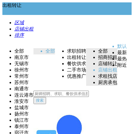
出租转让
区域
店铺出租
排序
默认
全部
全部
求职招聘
全部
最新
南京市
出租转让
招商招租
最热
无锡市
餐饮供求
店铺转让
附近
徐州市
二手市场
店铺出租
常州市
优惠推广
求租找店
苏州市
厨房承包
南通市
连云港市
搜索
淮安市
盐城市
扬州市
镇江市
泰州市
宿迁市