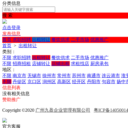
分类信息
搜 索
点击登录
发布信息
首页
求职招聘
出租转让
餐饮供求
二手市场
优惠推广
首页
>
出租转让
类别：
不限
求职招聘
出租转让
餐饮供求
二手市场
优惠推广
不限
招商招租
店铺转让
店铺出租
求租找店
厨房承包
地区：
不限
南京市
无锡市
徐州市
常州市
苏州市
南通市
连云港市
淮
不限
丹徒区
京口区
润州区
高新区
经开区
丹阳市
句容市
扬中
信息列表
没有相关信息
赞助推广
Copyright ©2020
广州九盈企业管理有限公司
粤ICP备1405001
官方客服