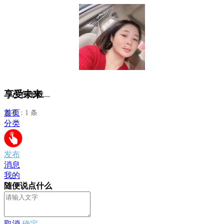
享受未来
正在加载...
首页
发布：1 条
分类
发布
消息
我的
随便说点什么
取消
确定