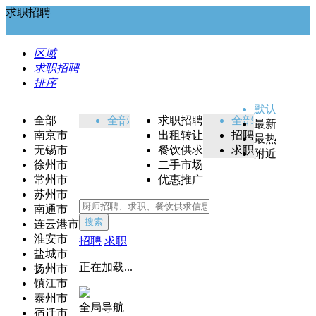
求职招聘
区域
求职招聘
排序
默认
全部
全部
求职招聘
全部
最新
南京市
出租转让
招聘
最热
无锡市
餐饮供求
求职
附近
徐州市
二手市场
常州市
优惠推广
苏州市
南通市
搜索
连云港市
淮安市
招聘
求职
盐城市
正在加载...
扬州市
镇江市
泰州市
全局导航
宿迁市