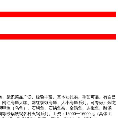
色、见识菜品广泛、经验丰富、基本功扎实、手艺可靠。有自己
、网红海鲜大咖、网红铁锹海鲜、大小海鲜系列。可专做油焖龙
锅甲鱼（乌龟）、石锅鱼、石锅鱼杂、金汤鱼、连椒鱼、酸汤
锅铁锅各种火锅系列。工资：13000一16000元（具体面