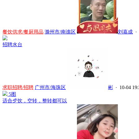
餐饮供求/餐厨用品
滁州市/南谯区
刘嘉成
· 
招聘水台
求职招聘/招聘
广州市/海珠区
彬
· 10-04 19:
5图
适合歺饮，空转，整转都可以