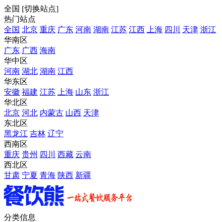
全国
[
切换站点
]
热门站点
全国
北京
重庆
广东
河南
湖南
江苏
江西
上海
四川
天津
浙江
华南区
广东
广西
海南
华中区
河南
湖北
湖南
江西
华东区
安徽
福建
江苏
上海
山东
浙江
华北区
北京
河北
内蒙古
山西
天津
东北区
黑龙江
吉林
辽宁
西南区
重庆
贵州
四川
西藏
云南
西北区
甘肃
宁夏
青海
陕西
新疆
分类信息