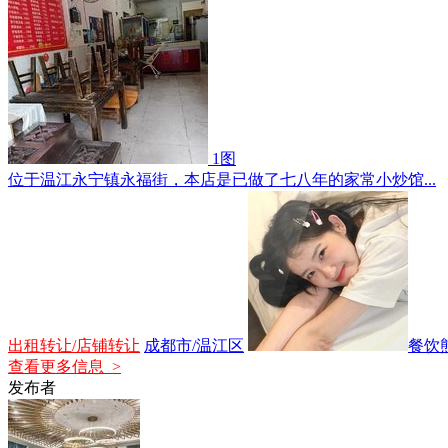
1图
位于温江永宁镇永福街，本店是已做了七八年的家常小炒馆...
出租转让/店铺转让
成都市/温江区
餐饮
查看更多信息 >
发布者