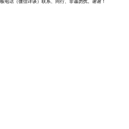
的老板电话（微信详谈）联系、同行、非诚勿扰。谢谢！