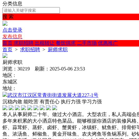
分类信息
搜 索
点击登录
发布信息
首页
求职招聘
出租转让
餐饮供求
二手市场
优惠推广
首页
>
求职招聘
>
厨师求职
厨师求职
浏览：30219 刷新：2025-05-06 23:53
地区 :
东城区
地址 :
武汉市江汉区常青街街道发展大道227-1号
沉稳内敛
能吃苦
有责任心
执行力强
学习力强
本人从事厨师二十年、做过大小酒店。大型农庄，私人高端会
多年来积累的大小洒店特色菜品。能够根据你酒店的装修风格
虾、蒜茸虾、蒸虾、卤虾、蟹黄虾，冰镇虾、鱿鱼虾、排骨虾
鱼、浓汤鱼、鲜椒鱼、黄金开味鱼、农夫烤鱼等鱼锅系列。砂锅牛