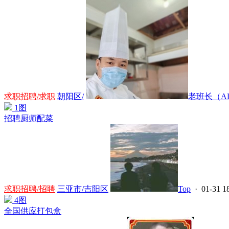
求职招聘/求职
朝阳区/
老班长（A
1图
招聘厨师配菜
求职招聘/招聘
三亚市/吉阳区
Top
· 01-31 1
4图
全国供应打包盒