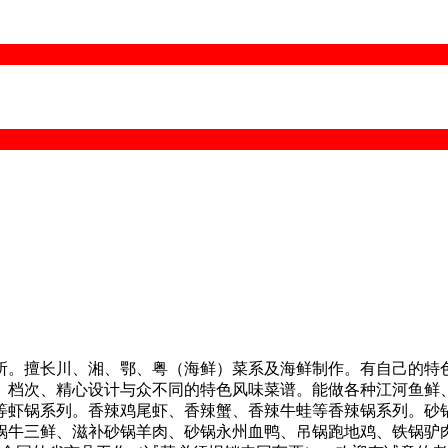
所。擅长川、湘、鄂、粤（海鲜）菜系及海鲜制作。有自己的特
、档次、精心设计与众不同的特色风味菜谱。能做各种江河鱼鲜
等虾锅系列。香辣鸡尾虾、香辣蟹、香辣牛蛙等香辣锅系列。砂
三鲜、滋补砂锅羊肉、砂锅永州血鸭、吊锅跑地鸡、铁锅驴肉等砂