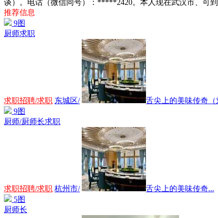
谈）。电话（微信同号）：*****2420。本人现在武汉市
推荐信息
9图
厨师求职
求职招聘/求职
东城区/
舌尖上的美味传奇（刘.
9图
厨师/厨师长求职
求职招聘/求职
杭州市/
舌尖上的美味传奇...
5图
厨师长