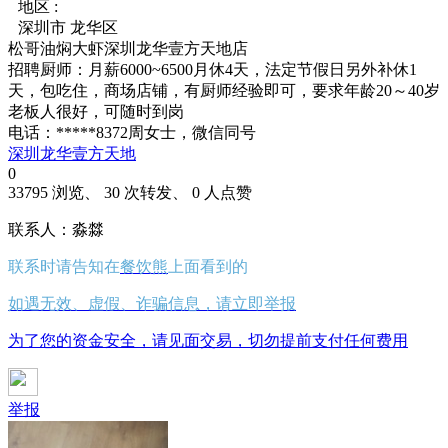
地区 :
深圳市 龙华区
松哥油焖大虾深圳龙华壹方天地店
招聘厨师：月薪6000~6500月休4天，法定节假日另外补休1
天，包吃住，商场店铺，有厨师经验即可，要求年龄20～40岁
老板人很好，可随时到岗
电话：*****8372周女士，微信同号
深圳龙华壹方天地
0
33795 浏览、 30 次转发、 0 人点赞
联系人：淼㵘
联系时请告知在
餐饮熊
上面看到的
如遇无效、虚假、诈骗信息，请立即举报
为了您的资金安全，请见面交易，切勿提前支付任何费用
举报