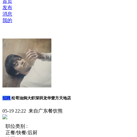
首页
发布
消息
我的
招聘
松哥油焖大虾深圳龙华壹方天地店
05-19 22:22 来自广东餐饮熊
职位类别 :
正餐/快餐/后厨